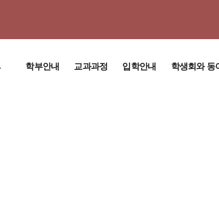
부
학부안내
교과과정
입학안내
학생회와 동
학부장인사말
교육과정
학생회
학부 소개
교과목 매핑 및 모
동아리
듈
교육목적 및 인재
상
졸업사정
경영대학원안내
교수소개